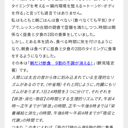
タイミングを考える＝腸内環境を整える＝トーンド・ボディ
を作る」と言っても過言ではありません。
私はもともと朝ごはんは食べない（食べなくても平気）タイ
プで、レッスンの合間の間食で空腹を満たしつつ、時間は関
係なく昼食と夕食の2回の食事をしていました。
しかし、とある本を読み、食べる時間に気を付けるように
なり、朝食は食べずに昼食と夕食の2回のタイミングに食事
をするようになりました。
その本は「
朝だけ断食 9割の不調が消える！
」（鶴見隆史
著） です。
人間には太古の昔から体に刻み込まれている生理的なリ
ズムがあるのです。（中省略）それと同じように、内臓にもリ
ズムがあります。1日24時間を３つに分けて、それぞれを
【排泄・消化・吸収】の時間とする生理的リズムです。午前4
時～正午までが「排泄」の時間、正午～午後8時までは「栄
養補給と消化」の時間、午後8時～午前4時までが「吸収と
代謝」の時間です。
つまり、この本によれば、「昼の12時から夜8時の間に食事