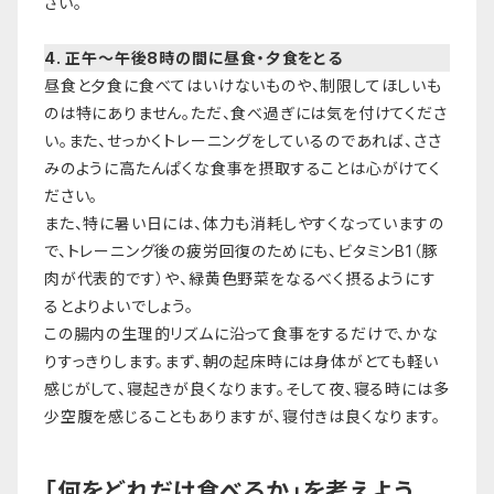
さい。
4. 正午〜午後8時の間に昼食・夕食をとる
昼食と夕食に食べてはいけないものや、制限してほしいも
のは特にありません。ただ、食べ過ぎには気を付けてくださ
い。また、せっかくトレーニングをしているのであれば、ささ
みのように高たんぱくな食事を摂取することは心がけてく
ださい。
また、特に暑い日には、体力も消耗しやすくなっていますの
で、トレーニング後の疲労回復のためにも、ビタミンB1（豚
肉が代表的です）や、緑黄色野菜をなるべく摂るようにす
るとよりよいでしょう。
この腸内の生理的リズムに沿って食事をするだけで、かな
りすっきりします。まず、朝の起床時には身体がとても軽い
感じがして、寝起きが良くなります。そして夜、寝る時には多
少空腹を感じることもありますが、寝付きは良くなります。
「何をどれだけ食べるか」を考えよう